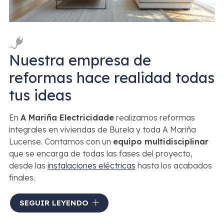
Nuestra empresa de
reformas hace realidad todas
tus ideas
En
A Mariña Electricidade
realizamos reformas
integrales en viviendas de Burela y toda A Mariña
Lucense. Contamos con un
equipo multidisciplinar
que se encarga de todas las fases del proyecto,
desde las
instalaciones eléctricas
hasta los acabados
finales.
Trabajamos tanto en
pequeñas reformas
como en
SEGUIR LEYENDO
renovaciones completas
, siempre con
presupuesto
personalizado
y adaptado a las necesidades de cada