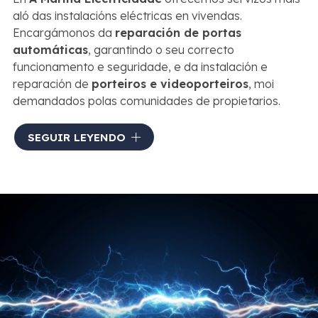
aló das instalacións eléctricas en vivendas.
Encargámonos da
reparación de portas
automáticas
, garantindo o seu correcto
funcionamento e seguridade, e da instalación e
reparación de
porteiros e videoporteiros
, moi
demandados polas comunidades de propietarios.
Tamén deseñamos e instalamos
sistemas de
SEGUIR LEYENDO
iluminación
adaptados a cada espazo, combinando
estética e eficiencia enerxética.
Garantimos o mellor
resultado
en todos os nosos traballos eléctricos en A
Mariña Lucense.