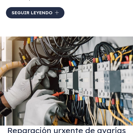
Realizamos
instalacións eléctricas completas
,
SEGUIR LEYENDO
mantemento
e
reparacións
. Cada traballo ten o seu
propio orzamento, adaptado ao que o cliente
necesita realmente. Se buscas unha empresa de
instalacións eléctricas en Burela,
somos o que
precisas
.
Reparación urxente de avarías